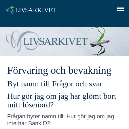
Logga in
OM LIVSARKIVET
SÅ GÖR DU
FRÅGOR OCH SVAR
Förvaring och bevakning
LOGGA IN
Byt namn till Frågor och svar
Hur gör jag om jag har glömt bort
mitt lösenord?
Frågan byter namn till: Hur gör jag om jag
inte har BankID?